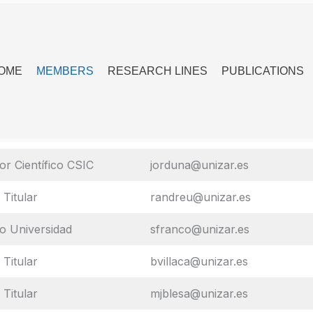
OME
MEMBERS
RESEARCH LINES
PUBLICATIONS
or Científico CSIC
jorduna@unizar.es
 Titular
randreu@unizar.es
co Universidad
sfranco@unizar.es
 Titular
bvillaca@unizar.es
 Titular
mjblesa@unizar.es